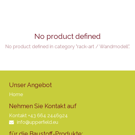
No product defined
No product defined in category "
rack-art / Wandmodell
".
Unser Angebot
Home
Nehmen Sie Kontakt auf
Kontakt
+43 664 2446924
info@upperfield.eu
für die Baustoff-Produkte: